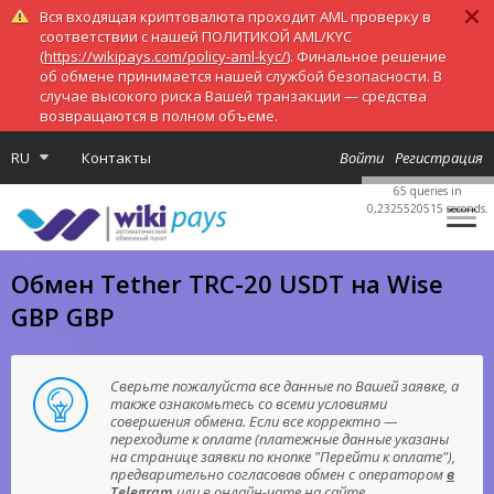
Вся входящая криптовалюта проходит AML проверку в
соответствии с нашей ПОЛИТИКОЙ AML/KYC
(
https://wikipays.com/policy-aml-kyc/
). Финальное решение
об обмене принимается нашей службой безопасности. В
случае высокого риска Вашей транзакции — средства
возвращаются в полном объеме.
RU
Контакты
Войти
Регистрация
65 queries in
0,2325520515 seconds.
Обмен Tether TRC-20 USDT на Wise
GBP GBP
Сверьте пожалуйста все данные по Вашей заявке, а
также ознакомьтесь со всеми условиями
совершения обмена. Если все корректно —
переходите к оплате (платежные данные указаны
на странице заявки по кнопке "Перейти к оплате"),
предварительно согласовав обмен с оператором
в
Telegram
или в онлайн-чате на сайте.