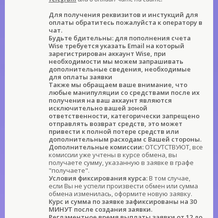
Для получения реквизитов и инстукций для
оплаты обратитесь пожалуйста к оператору в
чат.
Будьте бдительны: для пополнения счета
Wise требуется указать Email на который
зарегистрирован аккаунт Wise, при
необходимости мы можем запрашивать
дополнительные сведения, необходимые
для оплаты заявки
Также мы обращаем ваше внимание, что
любые манипуляции со средствами после их
получения на ваш аккаунт являются
исключительно вашей зоной
ответственности, категорически запрещено
отправлять возврат средств, это может
привести к полной потере средств или
дополнительным расходам с Вашей стороны.
Дополнительные комиссии:
ОТСУТСТВУЮТ, все
комиссии уже учтены в курсе обмена, вы
получаете сумму, указанную в заявке в графе
"получаете".
Условия фиксирования курса:
В том случае,
если Вы не успели произвести обмен или сумма
обмена изменилась, оформите новую заявку.
Курс и сумма по заявке зафиксированы на 30
МИНУТ после создания заявки.
Регламентное время выплаты заявки от 12 до