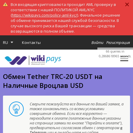
Вся входящая криптовалюта проходит AML проверку в
соответствии с нашей ПОЛИТИКОЙ AML/KYC
(
https://wikipays.com/policy-aml-kyc/
). Финальное решение
об обмене принимается нашей службой безопасности. В
случае высокого риска Вашей транзакции — средства
возвращаются в полном объеме.
RU
Контакты
Войти
Регистрация
66 queries in
0,2868618965 seconds.
Обмен Tether TRC-20 USDT на
Наличные Вроцлав USD
Сверьте пожалуйста все данные по Вашей заявке, а
также ознакомьтесь со всеми условиями
совершения обмена. Если все корректно —
переходите к оплате (платежные данные указаны
на странице заявки по кнопке "Перейти к оплате"),
предварительно согласовав обмен с оператором
в
Telegram
или в онлайн-чате на сайте.