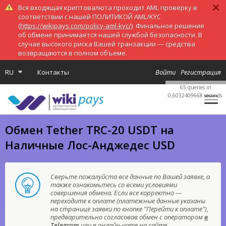
Вся входящая криптовалюта проходит AML проверку в
соответствии с нашей ПОЛИТИКОЙ AML/KYC
(
https://wikipays.com/policy-aml-kyc/
). Финальное решение
об обмене принимается нашей службой безопасности. В
случае высокого риска Вашей транзакции — средства
возвращаются в полном объеме.
RU
Контакты
Войти
Регистрация
65 queries in
0,6032409668 seconds.
Обмен Tether TRC-20 USDT на
Наличные Лос-Анджедес USD
Сверьте пожалуйста все данные по Вашей заявке, а
также ознакомьтесь со всеми условиями
совершения обмена. Если все корректно —
переходите к оплате (платежные данные указаны
на странице заявки по кнопке "Перейти к оплате"),
предварительно согласовав обмен с оператором
в
Telegram
или в онлайн-чате на сайте.