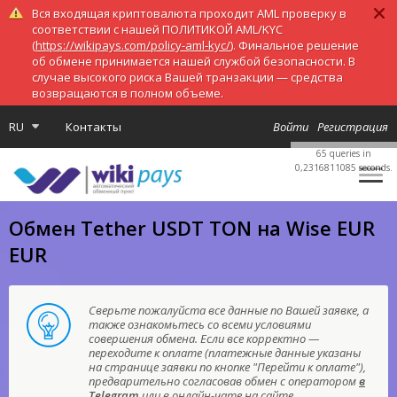
Вся входящая криптовалюта проходит AML проверку в
соответствии с нашей ПОЛИТИКОЙ AML/KYC
(
https://wikipays.com/policy-aml-kyc/
). Финальное решение
об обмене принимается нашей службой безопасности. В
случае высокого риска Вашей транзакции — средства
возвращаются в полном объеме.
RU
Контакты
Войти
Регистрация
65 queries in
0,2316811085 seconds.
Обмен Tether USDT TON на Wise EUR
EUR
Сверьте пожалуйста все данные по Вашей заявке, а
также ознакомьтесь со всеми условиями
совершения обмена. Если все корректно —
переходите к оплате (платежные данные указаны
на странице заявки по кнопке "Перейти к оплате"),
предварительно согласовав обмен с оператором
в
Telegram
или в онлайн-чате на сайте.