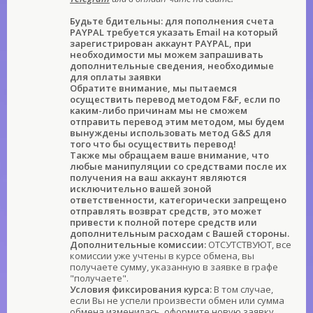
Будьте бдительны: для пополнения счета
PAYPAL требуется указать Email на который
зарегистрирован аккаунт PAYPAL, при
необходимости мы можем запрашивать
дополнительные сведения, необходимые
для оплаты заявки
Обратите внимание, мы пытаемся
осуществить перевод методом F&F, если по
каким-либо причинам мы не сможем
отправить перевод этим методом, мы будем
вынуждены использовать метод G&S для
того что бы осуществить перевод!
Также мы обращаем ваше внимание, что
любые манипуляции со средствами после их
получения на ваш аккаунт являются
исключительно вашей зоной
ответственности, категорически запрещено
отправлять возврат средств, это может
привести к полной потере средств или
дополнительным расходам с Вашей стороны.
Дополнительные комиссии:
ОТСУТСТВУЮТ, все
комиссии уже учтены в курсе обмена, вы
получаете сумму, указанную в заявке в графе
"получаете".
Условия фиксирования курса:
В том случае,
если Вы не успели произвести обмен или сумма
обмена изменилась, оформите новую заявку.