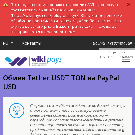
Вся входящая криптовалюта проходит AML проверку в
соответствии с нашей ПОЛИТИКОЙ AML/KYC
(
https://wikipays.com/policy-aml-kyc/
). Финальное решение
об обмене принимается нашей службой безопасности. В
случае высокого риска Вашей транзакции — средства
возвращаются в полном объеме.
RU
Контакты
Войти
Регистрация
65 queries in
0,6366710663 seconds.
Обмен Tether USDT TON на PayPal
USD
Сверьте пожалуйста все данные по Вашей заявке, а
также ознакомьтесь со всеми условиями
совершения обмена. Если все корректно —
переходите к оплате (платежные данные указаны
на странице заявки по кнопке "Перейти к оплате"),
предварительно согласовав обмен с оператором
в
Telegram
или в онлайн-чате на сайте.