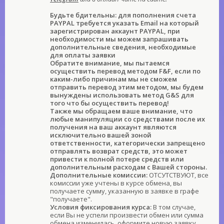
Будьте бдительны: для пополнения счета
PAYPAL требуется указать Email на который
зарегистрирован аккаунт PAYPAL, при
необходимости мы можем запрашивать
дополнительные сведения, необходимые
для оплаты заявки
Обратите внимание, мы пытаемся
осуществить перевод методом F&F, если по
каким-либо причинам мы не сможем
отправить перевод этим методом, мы будем
вынуждены использовать метод G&S для
того что бы осуществить перевод!
Также мы обращаем ваше внимание, что
любые манипуляции со средствами после их
получения на ваш аккаунт являются
исключительно вашей зоной
ответственности, категорически запрещено
отправлять возврат средств, это может
привести к полной потере средств или
дополнительным расходам с Вашей стороны.
Дополнительные комиссии:
ОТСУТСТВУЮТ, все
комиссии уже учтены в курсе обмена, вы
получаете сумму, указанную в заявке в графе
"получаете".
Условия фиксирования курса:
В том случае,
если Вы не успели произвести обмен или сумма
обмена изменилась, оформите новую заявку.