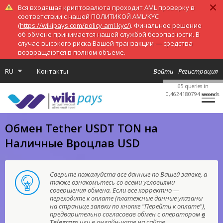
Вся входящая криптовалюта проходит AML проверку в
соответствии с нашей ПОЛИТИКОЙ AML/KYC
(
https://wikipays.com/policy-aml-kyc/
). Финальное решение
об обмене принимается нашей службой безопасности. В
случае высокого риска Вашей транзакции — средства
возвращаются в полном объеме.
RU
Контакты
Войти
Регистрация
65 queries in
0,4624180794 seconds.
Обмен Tether USDT TON на
Наличные Вроцлав USD
Сверьте пожалуйста все данные по Вашей заявке, а
также ознакомьтесь со всеми условиями
совершения обмена. Если все корректно —
переходите к оплате (платежные данные указаны
на странице заявки по кнопке "Перейти к оплате"),
предварительно согласовав обмен с оператором
в
Telegram
или в онлайн-чате на сайте.