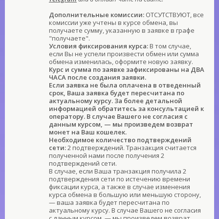
Дополнительные комиссии:
ОТСУТСТВУЮТ, все
комиссии уже учтены в курсе обмена, вы
получаете сумму, указанную в заявке в графе
"получаете".
Условия фиксирования курса:
В том случае,
если Вы не успели произвести обмен или сумма
обмена изменилась, оформите новую заявку.
Курс и сумма по заявке зафиксированы на ДВА
ЧАСА после создания заявки.
Если заявка не была оплачена в отведенный
срок, Ваша заявка будет пересчитана по
актуальному курсу. За более детальной
информацией обратитесь за консультацией к
оператору. В случае Вашего не согласия с
данным курсом, — мы произведем возврат
монет на Ваш кошелек.
Необходимое количество подтверждений
сети:
2 подтверждений. Транзакция считается
полученной нами после получения 2
подтверждений сети.
В случае, если Ваша транзакция получила 2
подтверждения сети по истечению времени
фиксации курса, а также в случае изменения
курса обмена в большую или меньшую сторону,
— ваша заявка будет пересчитана по
актуальному курсу. В случае Вашего не согласия
с данным курсом, — мы произведем возврат