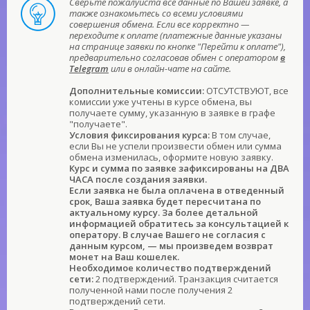
Сверьте пожалуйста все данные по Вашей заявке, а
также ознакомьтесь со всеми условиями
совершения обмена. Если все корректно —
переходите к оплате (платежные данные указаны
на странице заявки по кнопке "Перейти к оплате"),
предварительно согласовав обмен с оператором
в
Telegram
или в онлайн-чате на сайте.
Дополнительные комиссии:
ОТСУТСТВУЮТ, все
комиссии уже учтены в курсе обмена, вы
получаете сумму, указанную в заявке в графе
"получаете".
Условия фиксирования курса:
В том случае,
если Вы не успели произвести обмен или сумма
обмена изменилась, оформите новую заявку.
Курс и сумма по заявке зафиксированы на ДВА
ЧАСА после создания заявки.
Если заявка не была оплачена в отведенный
срок, Ваша заявка будет пересчитана по
актуальному курсу. За более детальной
информацией обратитесь за консультацией к
оператору. В случае Вашего не согласия с
данным курсом, — мы произведем возврат
монет на Ваш кошелек.
Необходимое количество подтверждений
сети:
2 подтверждений. Транзакция считается
полученной нами после получения 2
подтверждений сети.