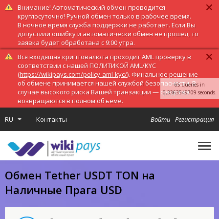
Внимание! Автоматический обмен проводится
круглосуточно! Ручной обмен только в рабочее время.
В ночное время служба поддержки не работает. Если Вы
допустили ошибку и автоматически обмен не прошел, то
заявка будет обработана с 9:00 утра.
Вся входящая криптовалюта проходит AML проверку в
соответствии с нашей ПОЛИТИКОЙ AML/KYC
(
https://wikipays.com/policy-aml-kyc/
). Финальное решение
об обмене принимается нашей службой безопасности. В
65 queries in
случае высокого риска Вашей транзакции — средства
0,3363549709 seconds.
возвращаются в полном объеме.
RU
Контакты
Войти
Регистрация
Обмен Tether USDT TON на
Наличные Прага USD