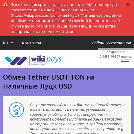
Вся входящая криптовалюта проходит AML проверку в
соответствии с нашей ПОЛИТИКОЙ AML/KYC
(
https://wikipays.com/policy-aml-kyc/
). Финальное решение
об обмене принимается нашей службой безопасности. В
случае высокого риска Вашей транзакции — средства
возвращаются в полном объеме.
RU
Контакты
Войти
Регистрация
65 queries in
0,4483499527 seconds.
Обмен Tether USDT TON на
Наличные Луцк USD
Сверьте пожалуйста все данные по Вашей заявке, а
также ознакомьтесь со всеми условиями
совершения обмена. Если все корректно —
переходите к оплате (платежные данные указаны
на странице заявки по кнопке "Перейти к оплате"),
предварительно согласовав обмен с оператором
в
Telegram
или в онлайн-чате на сайте.