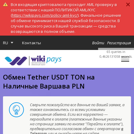
Вся входящая криптовалюта проходит AML проверку в
соответствии с нашей ПОЛИТИКОЙ AML/KYC
(
https://wikipays.com/policy-aml-kyc/
). Финальное решение
об обмене принимается нашей службой безопасности. В
случае высокого риска Вашей транзакции — средства
возвращаются в полном объеме.
RU
Контакты
Войти
Регистрация
65 queries in
0,4626131058 seconds.
Обмен Tether USDT TON на
Наличные Варшава PLN
Сверьте пожалуйста все данные по Вашей заявке, а
также ознакомьтесь со всеми условиями
совершения обмена. Если все корректно —
переходите к оплате (платежные данные указаны
на странице заявки по кнопке "Перейти к оплате"),
предварительно согласовав обмен с оператором
в
Telegram
или в онлайн-чате на сайте.