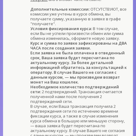
Дополнительные комиссии:
ОТСУТСТВУЮТ, все
комиссии уже учтены в курсе обмена, вы
получаете сумму, указанную в заявке в графе
"получаете".
Условия фиксирования курса:
В том случае,
если Вы не успели произвести обмен или сумма
обмена изменилась, оформите новую заявку.
Курс и сумма по заявке зафиксированы на ДВА
ЧАСА после создания заявки.
Если заявка не была оплачена в отведенный
срок, Ваша заявка будет пересчитана по
актуальному курсу. За более детальной
информацией обратитесь за консультацией к
оператору. В случае Вашего не согласия с
данным курсом, — мы произведем возврат
монет на Ваш кошелек.
Необходимое количество подтверждений
сети:
2 подтверждений. Транзакция считается
полученной нами после получения 2
подтверждений сети.
В случае, если Ваша транзакция получила 2
подтверждения сети по истечению времени
фиксации курса, а также в случае изменения
курса обмена в большую или меньшую сторону,
— ваша заявка будет пересчитана по
актуальному курсу. В случае Вашего не согласия
с данным курсом, — мы произведем возврат