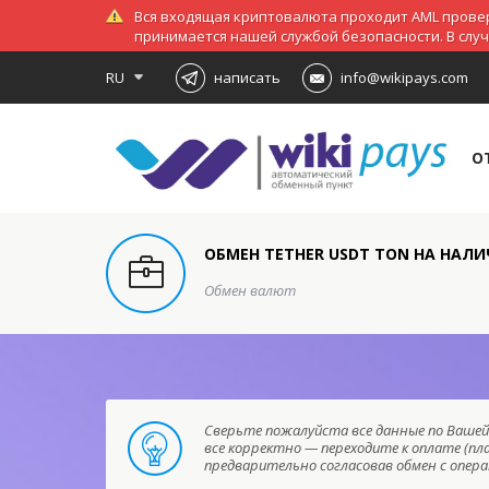
Вся входящая криптовалюта проходит AML провер
принимается нашей службой безопасности. В слу
RU
написать
info@wikipays.com
О
ОБМЕН TETHER USDT TON НА НАЛ
Обмен валют
Сверьте пожалуйста все данные по Вашей 
все корректно — переходите к оплате (пл
предварительно согласовав обмен с опе