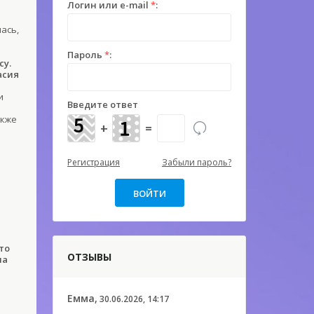
Логин или e-mail
*
:
ась,
Пароль
*
:
су.
асия
и
Введите ответ
акже
+
=
Регистрация
Забыли пароль?
то
ОТЗЫВЫ
на
Емма,
30.06.2026, 14:17