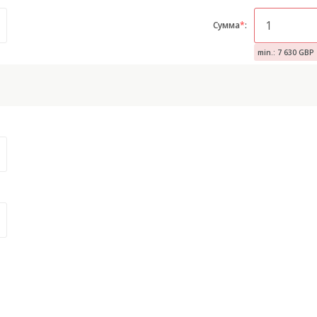
Сумма
*
:
min.: 7 630 GBP