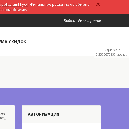
/policy-aml-kyc/
). Финальное решение об обмене
полном объеме.
Войти
Регистрация
ЕМА СКИДОК
66 queries in
0,2376670837 seconds.
сли
АВТОРИЗАЦИЯ
е"),