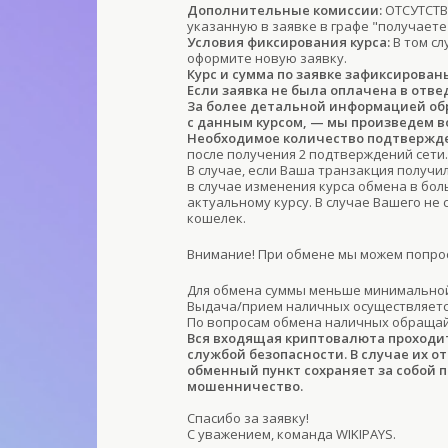
Дополнительные комиссии:
ОТСУТСТВУ
указанную в заявке в графе "получаете
Условия фиксирования курса:
В том сл
оформите новую заявку.
Курс и сумма по заявке зафиксирован
Если заявка не была оплачена в отве
За более детальной информацией обра
с данным курсом, — мы произведем в
Необходимое количество подтвержде
после получения 2 подтверждений сети.
В случае, если Ваша транзакция получи
в случае изменения курса обмена в бо
актуальному курсу. В случае Вашего не
кошелек.
Внимание! При обмене мы можем попрос
Для обмена суммы меньше минимальной
Выдача/прием наличных осуществляется
По вопросам обмена наличных обраща
Вся входящая криптовалюта проходи
службой безопасности. В случае их о
обменный пункт сохраняет за собой 
мошенничество.
Спасибо за заявку!
С уважением, команда WIKIPAYS.