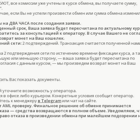
ЮТ, все комиссии уже учтены в курсе обмена, вы получаете сумму,
".
учае, если Вы не успели произвести обмен или сумма обмена изменил
ы на ДВА ЧАСА после создания заявки.
денный срок, Ваша заявка будет пересчитана по актуальному кур
титесь за консультацией к оператору. В случае Вашего не согл
озврат монет на Ваш кошелек.
ний сети:
2 подтверждений. Транзакция считается полученной нам
ла 2 подтверждения сети по истечению времени фиксации курса, а т
льшую или меньшую сторону, — ваша заявка будет пересчитана по
 согласия с данным курсом, — мы произведем возврат монет на Ваш
ить Вас показать документы.
 уточните возможность у оператора.
 в офисе либо курьером. Конкретные условия сообщит оператор.
йтесь к менеджеру
в Telegram
или чат на сайте.
т AML проверку. Финальное решение об обмене принимается
тказа — средства возвращаются в полном объеме. Уведомляем, ч
право отказа в произведении обмена при малейшем подозрении 