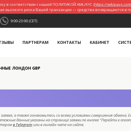
ку в соответствии с нашей ПОЛИТИКОЙ AML/KYC (
https://wikipays.com
чае высокого риска Вашей транзакции — средства возвращаются в 
9:00-23:00 (CET)
ТЗЫВЫ
ПАРТНЕРАМ
КОНТАКТЫ
КАБИНЕТ
СИСТ
ИЧНЫЕ ЛОНДОН GBP
заявке, а также ознакомьтесь со всеми условиями совершения обмена. Е
атежные данные указаны на странице заявки по кнопке "Перейти к оплат
ратором
в Telegram
или в онлайн-чате на сайте.