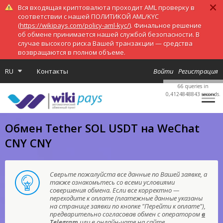
Вся входящая криптовалюта проходит AML проверку в
соответствии с нашей ПОЛИТИКОЙ AML/KYC
(
https://wikipays.com/policy-aml-kyc/
). Финальное решение
об обмене принимается нашей службой безопасности. В
случае высокого риска Вашей транзакции — средства
возвращаются в полном объеме.
RU
Контакты
Войти
Регистрация
66 queries in
0,4124848843 seconds.
Обмен Tether SOL USDT на WeChat
CNY CNY
Сверьте пожалуйста все данные по Вашей заявке, а
также ознакомьтесь со всеми условиями
совершения обмена. Если все корректно —
переходите к оплате (платежные данные указаны
на странице заявки по кнопке "Перейти к оплате"),
предварительно согласовав обмен с оператором
в
Telegram
или в онлайн-чате на сайте.