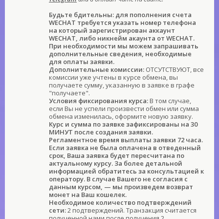
Будьте бдительны: для пополнения счета
WECHAT требуется указать номер телефона
на который зарегистрирован аккаунт
WECHAT, либо никнейм акаунта от WECHAT.
При необходимости мы можем запрашивать
дополнительные сведения, необходимые
для оплаты заявки.
Дополнительные комиссии:
ОТСУТСТВУЮТ, все
комиссии уже учтены в курсе обмена, вы
получаете сумму, указанную в заявке в графе
"получаете".
Условия фиксирования курса:
В том случае,
если Вы не успели произвести обмен или сумма
обмена изменилась, оформите новую заявку.
Курс и сумма по заявке зафиксированы на 30
МИНУТ после создания заявки.
Регламентное время выплаты заявки 72 часа.
Если заявка не была оплачена в отведенный
срок, Ваша заявка будет пересчитана по
актуальному курсу. За более детальной
информацией обратитесь за консультацией к
оператору. В случае Вашего не согласия с
данным курсом, — мы произведем возврат
монет на Ваш кошелек.
Необходимое количество подтверждений
сети:
2 подтверждений. Транзакция считается
полученной нами после получения 2