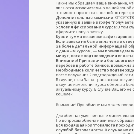
Также мы обращаем ваше внимание, что
являются исключительно вашей зоной о
это может привести к полной потере с
Дополнительные комиссии:
ОТСУТСТВУ
указанную в заявке в графе "получаете
Условия фиксирования курса:
В том сл
оформите новую заявку.
Курс и сумма по заявке зафиксирован
Если заявка не была оплачена в отве
За более детальной информацией обра
с данным курсом, — мы произведем в
минут, после подтверждения оплаты 
Внимание! При наличии большого кол
перебоев в работе банков, возможна 
Необходимое количество подтвержде
после получения 2 подтверждений сети.
В случае, если Ваша транзакция получи
в случае изменения курса обмена в бо
актуальному курсу. В случае Вашего не
кошелек.
Внимание! При обмене мы можем попрос
Для обмена суммы меньше минимальной
По вопросам обмена наличных обраща
Вся входящая криптовалюта проходи
службой безопасности. В случае их о