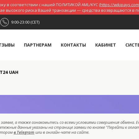
ку в соответствии с нашей ПОЛИТИКОЙ AML/KYC (
https://wikipays.com
чае высокого риска Вашей транзакции — средства возвращаются в 
9:00-23:00 (CET)
ТЗЫВЫ
ПАРТНЕРАМ
КОНТАКТЫ
КАБИНЕТ
СИСТ
Т24 UAH
заявке, а также ознакомьтесь со всеми условиями совершения обмена. Е
атежные данные указаны на странице заявки по кнопке "Перейти к оплат
ратором
в Telegram
или в онлайн-чате на сайте.