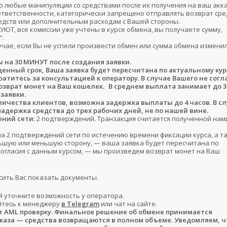
 любые манипуляции со средствами после их получения на ваш акк
тветственности, категорически запрещено отправлять возврат сре
редств или дополнительным расходам с Вашей стороны.
ЮТ, все комиссии уже учтены в курсе обмена, вы получаете сумму,
".
учае, если Вы не успели произвести обмен или сумма обмена изменил
ы на 30 МИНУТ после создания заявки.
денный срок, Ваша заявка будет пересчитана по актуальному кур
титесь за консультацией к оператору. В случае Вашего не согл
озврат монет на Ваш кошелек.
В среднем выплата занимает до 3
заявки.
ичества клиентов, возможна задержка выплаты до 4 часов. В с
задержка средства до трех рабочих дней, не по нашей вине.
ний сети:
2 подтверждений. Транзакция считается полученной нам
ла 2 подтверждений сети по истечению времени фиксации курса, а т
льшую или меньшую сторону, — ваша заявка будет пересчитана по
 согласия с данным курсом, — мы произведем возврат монет на Ваш
ить Вас показать документы.
 уточните возможность у оператора.
йтесь к менеджеру
в Telegram
или чат на сайте.
т AML проверку. Финальное решение об обмене принимается
тказа — средства возвращаются в полном объеме. Уведомляем, ч