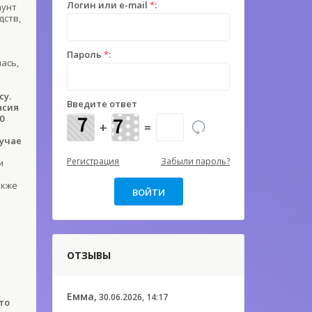
Логин или e-mail
*
:
аунт
дств,
Пароль
*
:
ась,
су.
Введите ответ
асия
0
+
=
лучае
Регистрация
Забыли пароль?
и
акже
ОТЗЫВЫ
Емма,
30.06.2026, 14:17
то