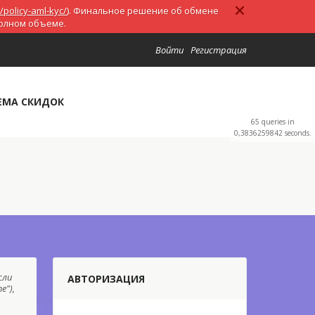
/policy-aml-kyc/
). Финальное решение об обмене
полном объеме.
Войти
Регистрация
ЕМА СКИДОК
65 queries in
0,3836259842 seconds.
сли
АВТОРИЗАЦИЯ
е"),