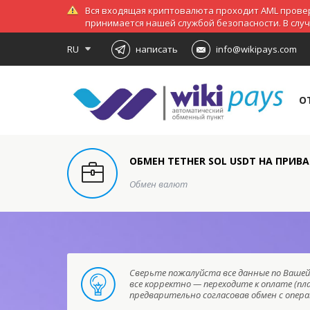
Вся входящая криптовалюта проходит AML провер
принимается нашей службой безопасности. В слу
RU
написать
info@wikipays.com
О
ОБМЕН TETHER SOL USDT НА ПРИВА
Обмен валют
Сверьте пожалуйста все данные по Вашей 
все корректно — переходите к оплате (пл
предварительно согласовав обмен с опе