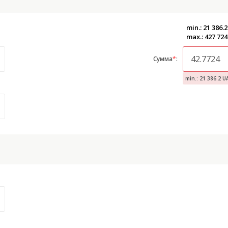
min.: 21 386.
max.: 427 72
Сумма
*
:
min.: 21 386.2 U