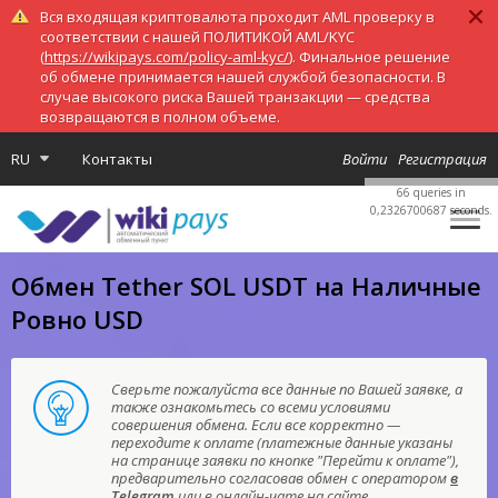
Вся входящая криптовалюта проходит AML проверку в
соответствии с нашей ПОЛИТИКОЙ AML/KYC
(
https://wikipays.com/policy-aml-kyc/
). Финальное решение
об обмене принимается нашей службой безопасности. В
случае высокого риска Вашей транзакции — средства
возвращаются в полном объеме.
RU
Контакты
Войти
Регистрация
66 queries in
0,2326700687 seconds.
Обмен Tether SOL USDT на Наличные
Ровно USD
Сверьте пожалуйста все данные по Вашей заявке, а
также ознакомьтесь со всеми условиями
совершения обмена. Если все корректно —
переходите к оплате (платежные данные указаны
на странице заявки по кнопке "Перейти к оплате"),
предварительно согласовав обмен с оператором
в
Telegram
или в онлайн-чате на сайте.