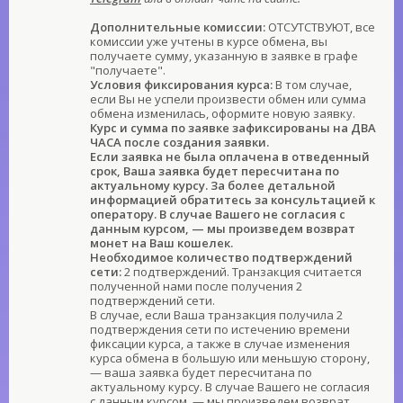
Дополнительные комиссии:
ОТСУТСТВУЮТ, все
комиссии уже учтены в курсе обмена, вы
получаете сумму, указанную в заявке в графе
"получаете".
Условия фиксирования курса:
В том случае,
если Вы не успели произвести обмен или сумма
обмена изменилась, оформите новую заявку.
Курс и сумма по заявке зафиксированы на ДВА
ЧАСА после создания заявки.
Если заявка не была оплачена в отведенный
срок, Ваша заявка будет пересчитана по
актуальному курсу. За более детальной
информацией обратитесь за консультацией к
оператору. В случае Вашего не согласия с
данным курсом, — мы произведем возврат
монет на Ваш кошелек.
Необходимое количество подтверждений
сети:
2 подтверждений. Транзакция считается
полученной нами после получения 2
подтверждений сети.
В случае, если Ваша транзакция получила 2
подтверждения сети по истечению времени
фиксации курса, а также в случае изменения
курса обмена в большую или меньшую сторону,
— ваша заявка будет пересчитана по
актуальному курсу. В случае Вашего не согласия
с данным курсом, — мы произведем возврат