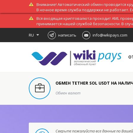
Внимание! Автоматический обмен проводится кру
В ночное время служба поддержки не работает. Ес
Вся входящая криптовалюта проходит AML провер
принимается нашей службой безопасности. В слу
RU
написать
info@wikipays.com
О
ОБМЕН TETHER SOL USDT НА НАЛИ
Обмен валют
Сверьте пожалуйста все данные по Вашей 