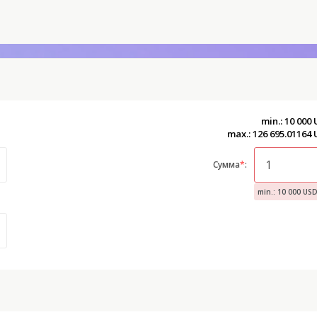
min.: 10 000
max.: 126 695.01164
Сумма
*
:
min.: 10 000 US