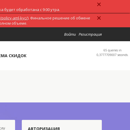
 будет обработана с 9:00 утра.
/policy-aml-kyc/
). Финальное решение об обмене
полном объеме.
Войти
Регистрация
65 queries in
ЕМА СКИДОК
0,3777709007 seconds.
сли
АВТОРИЗАЦИЯ