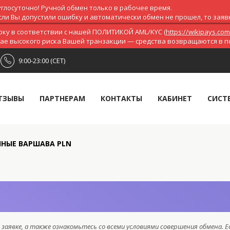
глосуточно! Ручной обмен только в рабочее время.
ли Вы допустили ошибку и автоматически обмен не прошел, то заявка
ку в соответствии с нашей ПОЛИТИКОЙ AML/KYC (
https://wikipays.com
чае высокого риска Вашей транзакции — средства возвращаются в 
9:00-23:00 (CET)
ТЗЫВЫ
ПАРТНЕРАМ
КОНТАКТЫ
КАБИНЕТ
СИСТ
ЧНЫЕ ВАРШАВА PLN
заявке, а также ознакомьтесь со всеми условиями совершения обмена. Е