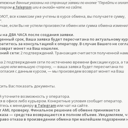
атежные данные указаны на странице заявки по кнопке "Перейти к оплат
ратором
в Telegram
или в онлайн-чате на сайте.
ЮТ, все комиссии уже учтены в курсе обмена, вы получаете сумму,
".
учае, если Вы не успели произвести обмен или сумма обмена изменил
ы на ДВА ЧАСА после создания заявки.
денный срок, Ваша заявка будет пересчитана по актуальному кур
титесь за консультацией к оператору. В случае Вашего не согл
озврат монет на Ваш кошелек.
ний сети:
2 подтверждений. Транзакция считается полученной нам
ла 2 подтверждения сети по истечению времени фиксации курса, а т
льшую или меньшую сторону, — ваша заявка будет пересчитана по
 согласия с данным курсом, — мы произведем возврат монет на Ваш
ить Вас показать документы.
 уточните возможность у оператора.
 в офисе либо курьером. Конкретные условия сообщит оператор.
йтесь к менеджеру
в Telegram
или чат на сайте.
т AML проверку. Финальное решение об обмене принимается
тказа — средства возвращаются в полном объеме. Уведомляем, ч
право отказа в произведении обмена при малейшем подозрении 