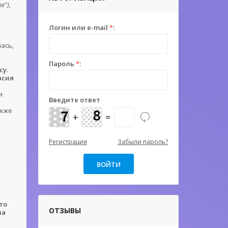
е"),
Логин или e-mail
*
:
ась,
Пароль
*
:
су.
асия
и
Введите ответ
акже
+
=
Регистрация
Забыли пароль?
то
ОТЗЫВЫ
на