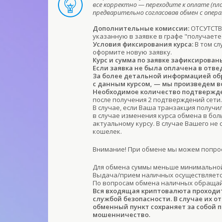
все корректно — переходите к оплате (пл
предварительно согласовав обмен с опе
Дополнительные комиссии:
ОТСУТСТВУ
указанную в заявке в графе "получаете
Условия фиксирования курса:
В том сл
оформите новую заявку.
Курс и сумма по заявке зафиксирован
Если заявка не была оплачена в отве
За более детальной информацией обра
с данным курсом, — мы произведем в
Необходимое количество подтвержде
после получения 2 подтверждений сети.
В случае, если Ваша транзакция получи
в случае изменения курса обмена в бо
актуальному курсу. В случае Вашего не
кошелек.
Внимание! При обмене мы можем попрос
Для обмена суммы меньше минимальной
Выдача/прием наличных осуществляется
По вопросам обмена наличных обраща
Вся входящая криптовалюта проходи
службой безопасности. В случае их о
обменный пункт сохраняет за собой 
мошенничество.