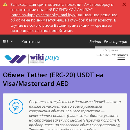
Вся входящая криптовалюта проходит AML проверку в
соответствии с нашей ПОЛИТИКОЙ AML/KYC
(
https://wikipays.com/policy-aml-kyc/
). Финальное решение
об обмене принимается нашей службой безопасности. В
случае высокого риска Вашей транзакции — средства
возвращаются в полном объеме.
RU
Контакты
Войти
Регистрация
65 queries in
0,4764630795 seconds.
Обмен Tether (ERC-20) USDT на
Visa/Mastercard AED
Сверьте пожалуйста все данные по Вашей заявке, а
также ознакомьтесь со всеми условиями
совершения обмена. Если все корректно —
переходите к оплате (платежные данные указаны
на странице заявки по кнопке "Перейти к оплате"),
предварительно согласовав обмен с оператором
в
Telegram
или в онлайн-чате на сайте.