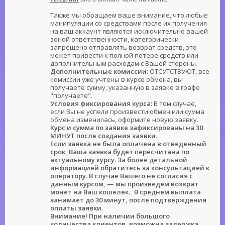
Также мы обращаем ваше внимание, что любые
манипуляции со средствами после их получения
на ваш аккаунт являются исключительно вашей
зоной ответственности, категорически
запрещено отправлять возврат средств, это
может привести к полной потере средств или
дополнительным расходам с Вашей стороны.
Дополнительные комиссии:
ОТСУТСТВУЮТ, все
комиссии уже учтены в курсе обмена, вы
получаете сумму, указанную в заявке в графе
"получаете".
Условия фиксирования курса:
В том случае,
если Вы не успели произвести обмен или сумма
обмена изменилась, оформите новую заявку.
Курс и сумма по заявке зафиксированы на 30
МИНУТ после создания заявки.
Если заявка не была оплачена в отведенный
срок, Ваша заявка будет пересчитана по
актуальному курсу. За более детальной
информацией обратитесь за консультацией к
оператору. В случае Вашего не согласия с
данным курсом, — мы произведем возврат
монет на Ваш кошелек.
В среднем выплата
занимает до 30 минут, после подтверждения
оплаты заявки.
Внимание! При наличии большого
количества клиентов, возможна задержка