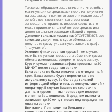
Также мы обращаем ваше внимание, что любые
манипуляции со средствами после их получения
на ваш аккаунт являются исключительно вашей
зоной ответственности, категорически
запрещено отправлять возврат средств, это
может привести к полной потере средств или
дополнительным расходам с Вашей стороны.
Дополнительные комиссии:
ОТСУТСТВУЮТ, все
комиссии уже учтены в курсе обмена, вы
получаете сумму, указанную в заявке в графе
"получаете".
Условия фиксирования курса:
В том случае,
если Вы не успели произвести обмен или сумма
обмена изменилась, оформите новую заявку.
Курс и сумма по заявке зафиксированы на 30
МИНУТ после создания заявки.
Если заявка не была оплачена в отведенный
срок, Ваша заявка будет пересчитана по
актуальному курсу. За более детальной
информацией обратитесь за консультацией к
оператору. В случае Вашего не согласия с
данным курсом, — мы произведем возврат
монет на Ваш кошелек.
В среднем выплата
занимает до 30 минут, после подтверждения
оплаты заявки.
Внимание! При наличии большого
количества клиентов, возможна задержка