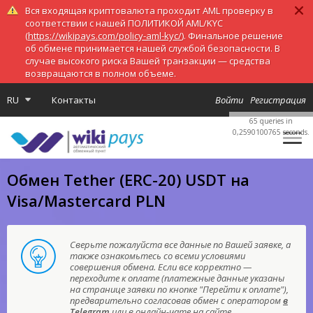
Вся входящая криптовалюта проходит AML проверку в
соответствии с нашей ПОЛИТИКОЙ AML/KYC
(
https://wikipays.com/policy-aml-kyc/
). Финальное решение
об обмене принимается нашей службой безопасности. В
случае высокого риска Вашей транзакции — средства
возвращаются в полном объеме.
RU
Контакты
Войти
Регистрация
65 queries in
0,2590100765 seconds.
Обмен Tether (ERC-20) USDT на
Visa/Mastercard PLN
Сверьте пожалуйста все данные по Вашей заявке, а
также ознакомьтесь со всеми условиями
совершения обмена. Если все корректно —
переходите к оплате (платежные данные указаны
на странице заявки по кнопке "Перейти к оплате"),
предварительно согласовав обмен с оператором
в
Telegram
или в онлайн-чате на сайте.