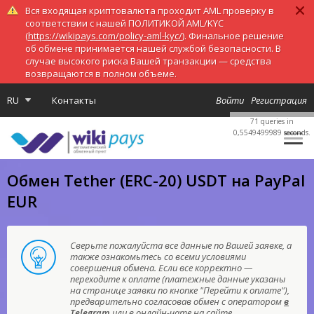
Вся входящая криптовалюта проходит AML проверку в
соответствии с нашей ПОЛИТИКОЙ AML/KYC
(
https://wikipays.com/policy-aml-kyc/
). Финальное решение
об обмене принимается нашей службой безопасности. В
случае высокого риска Вашей транзакции — средства
возвращаются в полном объеме.
RU
Контакты
Войти
Регистрация
71 queries in
0,5549499989 seconds.
Обмен Tether (ERC-20) USDT на PayPal
EUR
Сверьте пожалуйста все данные по Вашей заявке, а
также ознакомьтесь со всеми условиями
совершения обмена. Если все корректно —
переходите к оплате (платежные данные указаны
на странице заявки по кнопке "Перейти к оплате"),
предварительно согласовав обмен с оператором
в
Telegram
или в онлайн-чате на сайте.