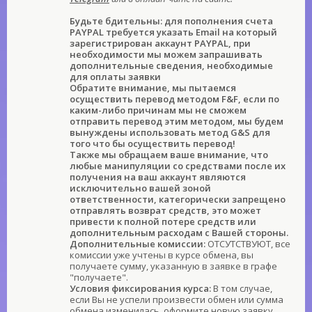
Будьте бдительны: для пополнения счета
PAYPAL требуется указать Email на который
зарегистрирован аккаунт PAYPAL, при
необходимости мы можем запрашивать
дополнительные сведения, необходимые
для оплаты заявки
Обратите внимание, мы пытаемся
осуществить перевод методом F&F, если по
каким-либо причинам мы не сможем
отправить перевод этим методом, мы будем
вынуждены использовать метод G&S для
того что бы осуществить перевод!
Также мы обращаем ваше внимание, что
любые манипуляции со средствами после их
получения на ваш аккаунт являются
исключительно вашей зоной
ответственности, категорически запрещено
отправлять возврат средств, это может
привести к полной потере средств или
дополнительным расходам с Вашей стороны.
Дополнительные комиссии:
ОТСУТСТВУЮТ, все
комиссии уже учтены в курсе обмена, вы
получаете сумму, указанную в заявке в графе
"получаете".
Условия фиксирования курса:
В том случае,
если Вы не успели произвести обмен или сумма
обмена изменилась, оформите новую заявку.