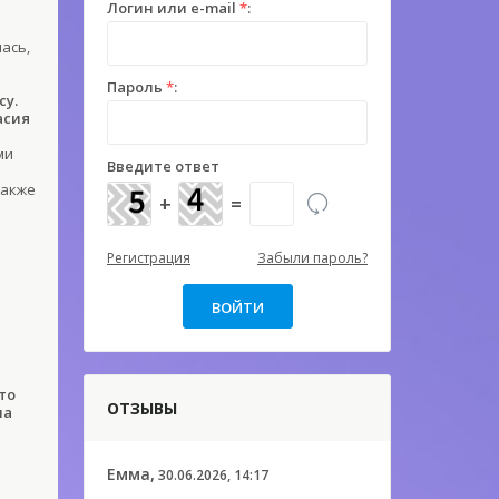
Логин или e-mail
*
:
ась,
Пароль
*
:
су.
асия
ми
Введите ответ
также
+
=
Регистрация
Забыли пароль?
то
ОТЗЫВЫ
на
Емма,
30.06.2026, 14:17