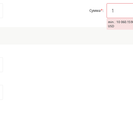
Сумма
*
:
min.: 10 060.159
USD