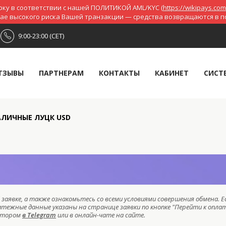
ку в соответствии с нашей ПОЛИТИКОЙ AML/KYC (
https://wikipays.com
чае высокого риска Вашей транзакции — средства возвращаются в 
9:00-23:00 (CET)
ТЗЫВЫ
ПАРТНЕРАМ
КОНТАКТЫ
КАБИНЕТ
СИСТ
НАЛИЧНЫЕ ЛУЦК USD
заявке, а также ознакомьтесь со всеми условиями совершения обмена. Е
атежные данные указаны на странице заявки по кнопке "Перейти к оплат
ратором
в Telegram
или в онлайн-чате на сайте.