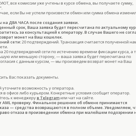
ЮТ, все комиссии уже учтены в курсе обмена, вы получаете сумму,
".
учае, если Вы не успели произвести обмен или сумма обмена изменил
ы на ДВА ЧАСА после создания заявки.
денный срок, Ваша заявка будет пересчитана по актуальному кур
титесь за консультацией к оператору. В случае Вашего не согл
озврат монет на Ваш кошелек.
ний сети:
20 подтверждений. Транзакция считается полученной на
ети.
ла 20 подтверждений сети по истечению времени фиксации курса, а 
льшую или меньшую сторону, — ваша заявка будет пересчитана по
 согласия с данным курсом, — мы произведем возврат монет на Ваш
ить Вас показать документы.
 уточните возможность у оператора.
 в офисе либо курьером. Конкретные условия сообщит оператор.
йтесь к менеджеру
в Telegram
или чат на сайте.
т AML проверку. Финальное решение об обмене принимается
тказа — средства возвращаются в полном объеме. Уведомляем, ч
право отказа в произведении обмена при малейшем подозрении 