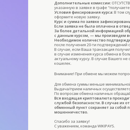
Дополнительные комиссии:
ОТСУТСТВУ
указанную в заявке в графе "получаете
Условия фиксирования курса:
В том сл
оформите новую заявку.
Курс и сумма по заявке зафиксирован
Если заявка не была оплачена в отве
За более детальной информацией обра
с данным курсом, — мы произведем в
Необходимое количество подтвержде
после получения 20-ти подтверждений с
В случае, если Ваша транзакция получи
в случае изменения курса обмена в бо
актуальному курсу. В случае Вашего не
кошелек.
Внимание! При обмене мы можем попрос
Для обмена суммы меньше минимальной
Выдача/прием наличных осуществляется
По вопросам обмена наличных обраща
Вся входящая криптовалюта проходи
службой безопасности. В случае их о
обменный пункт сохраняет за собой 
мошенничество.
Спасибо за заявку!
С уважением, команда WIKIPAYS.