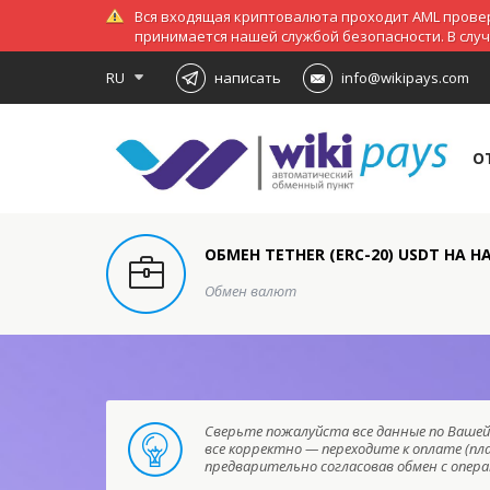
Вся входящая криптовалюта проходит AML провер
принимается нашей службой безопасности. В слу
RU
написать
info@wikipays.com
О
ОБМЕН TETHER (ERC-20) USDT НА 
Обмен валют
Сверьте пожалуйста все данные по Вашей 
все корректно — переходите к оплате (пл
предварительно согласовав обмен с опе