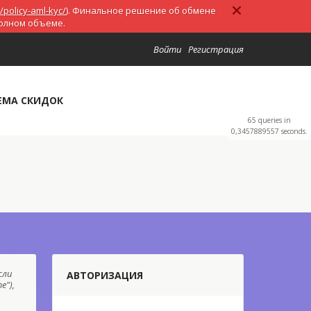
/policy-aml-kyc/
). Финальное решение об обмене
полном объеме.
Войти
Регистрация
ЕМА СКИДОК
65 queries in
0,3457889557 seconds.
сли
АВТОРИЗАЦИЯ
е"),