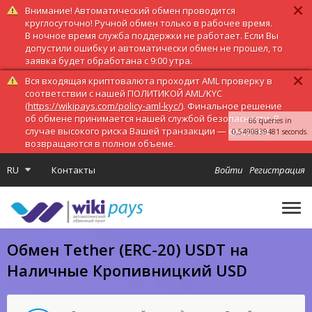
Внимание! Автоматический обмен проводится
круглосуточно! Ручной обмен только в рабочее время.
В ночное время служба поддержки не работает. Если Вы
допустили ошибку и автоматически обмен не прошел, то
заявка будет обработана с 9:00 утра.
Вся входящая криптовалюта проходит AML проверку в
соответствии с нашей ПОЛИТИКОЙ AML/KYC
(
https://wikipays.com/policy-aml-kyc/
). Финальное решение
об обмене принимается нашей службой безопасности. В
66 queries in
случае высокого риска Вашей транзакции — средства
0,5490839481 seconds.
возвращаются в полном объеме.
RU
Контакты
Войти
Регистрация
Обмен Tether (ERC-20) USDT на
Наличные Кропивницкий USD