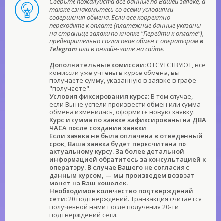
Сверьте пожалуйста все данные по Вашей заявке, а
также ознакомьтесь со всеми условиями
совершения обмена. Если все корректно —
переходите к оплате (платежные данные указаны
на странице заявки по кнопке "Перейти к оплате"),
предварительно согласовав обмен с оператором
в
Telegram
или в онлайн-чате на сайте.
Дополнительные комиссии:
ОТСУТСТВУЮТ, все
комиссии уже учтены в курсе обмена, вы
получаете сумму, указанную в заявке в графе
"получаете".
Условия фиксирования курса:
В том случае,
если Вы не успели произвести обмен или сумма
обмена изменилась, оформите новую заявку.
Курс и сумма по заявке зафиксированы на ДВА
ЧАСА после создания заявки.
Если заявка не была оплачена в отведенный
срок, Ваша заявка будет пересчитана по
актуальному курсу. За более детальной
информацией обратитесь за консультацией к
оператору. В случае Вашего не согласия с
данным курсом, — мы произведем возврат
монет на Ваш кошелек.
Необходимое количество подтверждений
сети:
20 подтверждений. Транзакция считается
полученной нами после получения 20-ти
подтверждений сети.