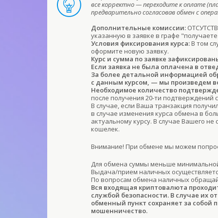
все корректно — переходите к оплате (пл
предварительно согласовав обмен с опе
Дополнительные комиссии:
ОТСУТСТВУ
указанную в заявке в графе "получаете
Условия фиксирования курса:
В том сл
оформите новую заявку.
Курс и сумма по заявке зафиксирован
Если заявка не была оплачена в отве
За более детальной информацией обра
с данным курсом, — мы произведем в
Необходимое количество подтвержде
после получения 20-ти подтверждений с
В случае, если Ваша транзакция получи
в случае изменения курса обмена в бо
актуальному курсу. В случае Вашего не
кошелек.
Внимание! При обмене мы можем попрос
Для обмена суммы меньше минимальной
Выдача/прием наличных осуществляется
По вопросам обмена наличных обраща
Вся входящая криптовалюта проходи
службой безопасности. В случае их о
обменный пункт сохраняет за собой 
мошенничество.