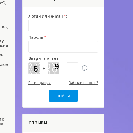
е"),
Логин или e-mail
*
:
ась,
Пароль
*
:
су.
асия
ми
Введите ответ
также
+
=
Регистрация
Забыли пароль?
то
ОТЗЫВЫ
на