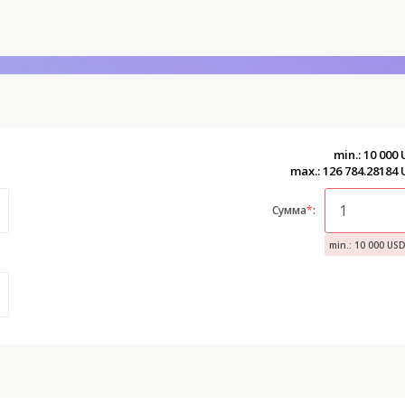
min.: 10 000
max.: 126 784.28184
Сумма
*
:
min.: 10 000 US