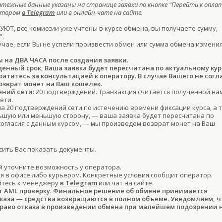
атежные данные указаны на странице заявки по кнопке "Перейти к оплат
ратором
в Telegram
или в онлайн-чате на сайте.
ЮТ, все комиссии уже учтены в курсе обмена, вы получаете сумму,
".
учае, если Вы не успели произвести обмен или сумма обмена изменил
ы на ДВА ЧАСА после создания заявки.
денный срок, Ваша заявка будет пересчитана по актуальному кур
титесь за консультацией к оператору. В случае Вашего не согл
озврат монет на Ваш кошелек.
ний сети:
20 подтверждений. Транзакция считается полученной на
ети.
ла 20 подтверждений сети по истечению времени фиксации курса, а 
льшую или меньшую сторону, — ваша заявка будет пересчитана по
 согласия с данным курсом, — мы произведем возврат монет на Ваш
ить Вас показать документы.
 уточните возможность у оператора.
 в офисе либо курьером. Конкретные условия сообщит оператор.
йтесь к менеджеру
в Telegram
или чат на сайте.
т AML проверку. Финальное решение об обмене принимается
тказа — средства возвращаются в полном объеме. Уведомляем, ч
право отказа в произведении обмена при малейшем подозрении 