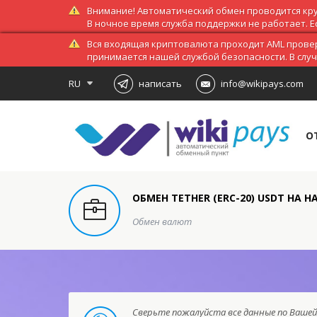
Внимание! Автоматический обмен проводится кру
В ночное время служба поддержки не работает. Ес
Вся входящая криптовалюта проходит AML провер
принимается нашей службой безопасности. В слу
RU
написать
info@wikipays.com
О
ОБМЕН TETHER (ERC-20) USDT НА 
Обмен валют
Сверьте пожалуйста все данные по Вашей 