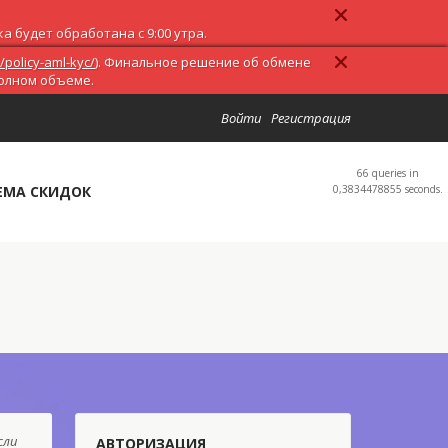
 будет обработана с 9:00 утра.
/policy-aml-kyc/
). Финальное решение об обмене
полном объеме.
Войти
Регистрация
66 queries in
ЕМА СКИДОК
0,3834478855 seconds.
сли
АВТОРИЗАЦИЯ