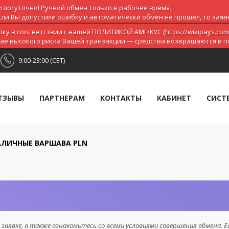
глосуточно! Ручной обмен только в рабочее время.
ли Вы допустили ошибку и автоматически обмен не прошел, то заявка
ку в соответствии с нашей ПОЛИТИКОЙ AML/KYC (
https://wikipays.com
чае высокого риска Вашей транзакции — средства возвращаются в 
9:00-23:00 (CET)
ТЗЫВЫ
ПАРТНЕРАМ
КОНТАКТЫ
КАБИНЕТ
СИСТ
НАЛИЧНЫЕ ВАРШАВА PLN
заявке, а также ознакомьтесь со всеми условиями совершения обмена. Е