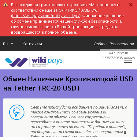
Вся входящая криптовалюта проходит AML проверку в
соответствии с нашей ПОЛИТИКОЙ AML/KYC
(
https://wikipays.com/policy-aml-kyc/
). Финальное решение
об обмене принимается нашей службой безопасности. В
случае высокого риска Вашей транзакции — средства
возвращаются в полном объеме.
RU
Контакты
Войти
Регистрация
64 queries in
0,3357560635 seconds.
Обмен Наличные Кропивницкий USD
на Tether TRC-20 USDT
Сверьте пожалуйста все данные по Вашей заявке, а
также ознакомьтесь со всеми условиями
совершения обмена. Если все корректно —
переходите к оплате (платежные данные указаны
на странице заявки по кнопке "Перейти к оплате"),
предварительно согласовав обмен с оператором
в
Telegram
или в онлайн-чате на сайте.