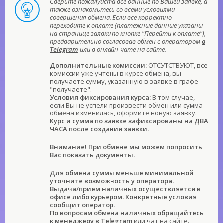
Сверьте пожалуйста все данные по Вашей заявке, а
также ознакомьтесь со всеми условиями
совершения обмена. Если все корректно —
переходите к оплате (платежные данные указаны
на странице заявки по кнопке "Перейти к оплате"),
предварительно согласовав обмен с оператором
в
Telegram
или в онлайн-чате на сайте.
Дополнительные комиссии:
ОТСУТСТВУЮТ, все
комиссии уже учтены в курсе обмена, вы
получаете сумму, указанную в заявке в графе
"получаете".
Условия фиксирования курса:
В том случае,
если Вы не успели произвести обмен или сумма
обмена изменилась, оформите новую заявку.
Курс и сумма по заявке зафиксированы на ДВА
ЧАСА после создания заявки.
Внимание! При обмене мы можем попросить
Вас показать документы.
Для обмена суммы меньше минимальной
уточните возможность у оператора.
Выдача/прием наличных осуществляется в
офисе либо курьером. Конкретные условия
сообщит оператор.
По вопросам обмена наличных обращайтесь
к менеджеру
в Telegram
или чат на сайте.