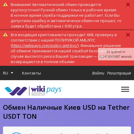
Внимание! Автоматический обмен проводится
круглосуточно! Ручной обмен только в рабочее время.
В ночное время служба поддержки не работает. Если Вы
допустили ошибку и автоматически обмен не прошел, то
заявка будет обработана с 9:00 утра.
Вся входящая криптовалюта проходит AML проверку в
соответствии с нашей ПОЛИТИКОЙ AML/KYC
(
https://wikipays.com/policy-aml-kyc/
). Финальное решение
об обмене принимается нашей службой безопасности. В
65 queries in
случае высокого риска Вашей транзакции — средства
0,2453069687 seconds.
возвращаются в полном объеме.
RU
Контакты
Войти
Регистрация
Обмен Наличные Киев USD на Tether
USDT TON