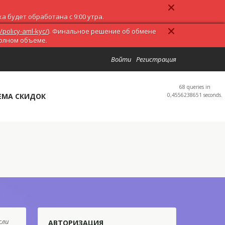
 будет обработана с 9:00 утра.
/policy-aml-kyc/
). Финальное решение об обмене
полном объеме.
Войти
Регистрация
68 queries in
ЕМА СКИДОК
0,4556238651 seconds.
сли
АВТОРИЗАЦИЯ