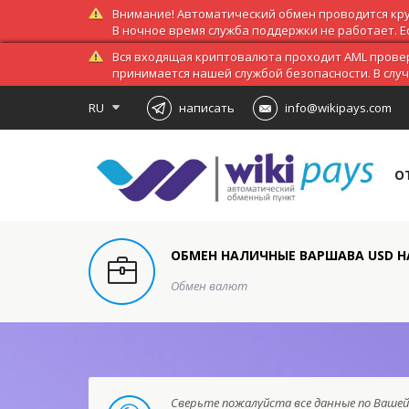
Внимание! Автоматический обмен проводится кру
В ночное время служба поддержки не работает. Ес
Вся входящая криптовалюта проходит AML провер
принимается нашей службой безопасности. В слу
RU
написать
info@wikipays.com
О
ОБМЕН НАЛИЧНЫЕ ВАРШАВА USD НА
Обмен валют
Сверьте пожалуйста все данные по Вашей 