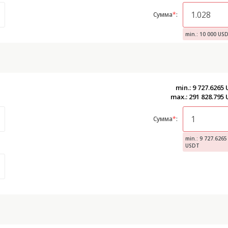
Сумма
*
:
min.: 10 000 US
min.: 9 727.6265
max.: 291 828.795
Сумма
*
:
min.: 9 727.6265
USDT