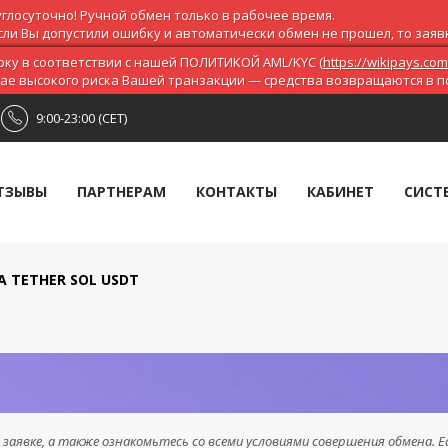
глосуточно! Ручной обмен только в рабочее время.
ли Вы допустили ошибку и автоматически обмен не прошел, то заявка
ку в соответствии с нашей ПОЛИТИКОЙ AML/KYC (
https://wikipays.com
чае высокого риска Вашей транзакции — средства возвращаются в 
9:00-23:00 (CET)
ТЗЫВЫ
ПАРТНЕРАМ
КОНТАКТЫ
КАБИНЕТ
СИСТ
 TETHER SOL USDT
заявке, а также ознакомьтесь со всеми условиями совершения обмена. Е