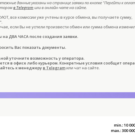
атежные данные указаны на странице заявки по кнопке "Перейти к оплат
ратором
в Telegram
или в онлайн-чате на сайте.
ЮТ, все комиссии уже учтены в курсе обмена, вы получаете сумму,
".
учае, если Вы не успели произвести обмен или сумма обмена изменил
ы на ДВА ЧАСА после создания заявки.
осить Вас показать документы.
ой уточните возможность у оператора.
ся в офисе либо курьером. Конкретные условия сообщит опера
айтесь к менеджеру
в Telegram
или чат на сайте.
min.: 10 00
max.: 300 00