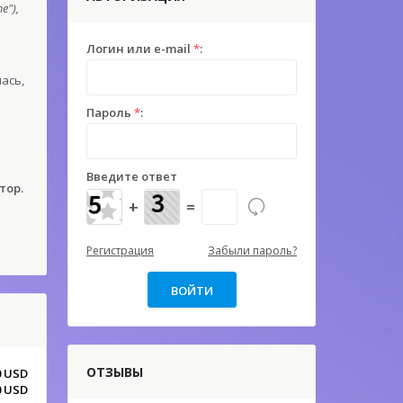
е"),
Логин или e-mail
*
:
ась,
Пароль
*
:
Введите ответ
тор.
+
=
Регистрация
Забыли пароль?
ОТЗЫВЫ
0 USD
0 USD