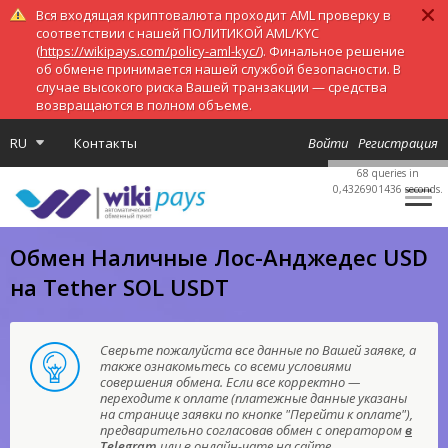
Вся входящая криптовалюта проходит AML проверку в
соответствии с нашей ПОЛИТИКОЙ AML/KYC
(
https://wikipays.com/policy-aml-kyc/
). Финальное решение
об обмене принимается нашей службой безопасности. В
случае высокого риска Вашей транзакции — средства
возвращаются в полном объеме.
RU
Контакты
Войти
Регистрация
68 queries in
0,4326901436 seconds.
Обмен Наличные Лос-Анджедес USD
на Tether SOL USDT
Сверьте пожалуйста все данные по Вашей заявке, а
также ознакомьтесь со всеми условиями
совершения обмена. Если все корректно —
переходите к оплате (платежные данные указаны
на странице заявки по кнопке "Перейти к оплате"),
предварительно согласовав обмен с оператором
в
Telegram
или в онлайн-чате на сайте.