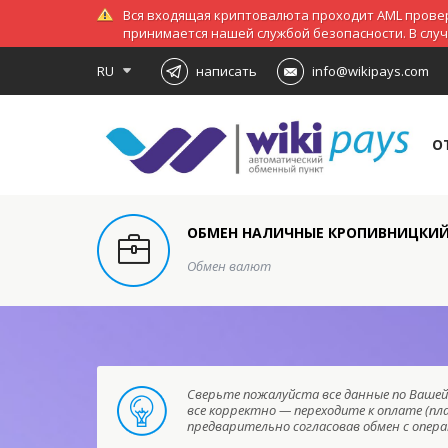
Вся входящая криптовалюта проходит AML провер
принимается нашей службой безопасности. В слу
RU
написать
info@wikipays.com
О
ОБМЕН НАЛИЧНЫЕ КРОПИВНИЦКИЙ U
Обмен валют
Сверьте пожалуйста все данные по Вашей 
все корректно — переходите к оплате (пл
предварительно согласовав обмен с опе