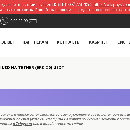
ку в соответствии с нашей ПОЛИТИКОЙ AML/KYC (
https://wikipays.com
чае высокого риска Вашей транзакции — средства возвращаются в 
9:00-23:00 (CET)
ТЗЫВЫ
ПАРТНЕРАМ
КОНТАКТЫ
КАБИНЕТ
СИСТ
SD НА TETHER (ERC-20) USDT
заявке, а также ознакомьтесь со всеми условиями совершения обмена. Е
атежные данные указаны на странице заявки по кнопке "Перейти к оплат
ратором
в Telegram
или в онлайн-чате на сайте.