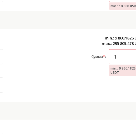
min.: 10 000 US
min.: 9 860.1826
max.: 295 805.478
Сумма
*
:
min.: 9 860.1826
USDT