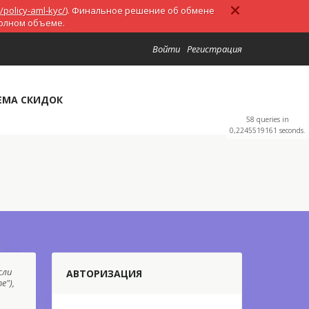
/policy-aml-kyc/
). Финальное решение об обмене
полном объеме.
Войти
Регистрация
ЕМА СКИДОК
58 queries in
0,2245519161 seconds.
сли
АВТОРИЗАЦИЯ
е"),