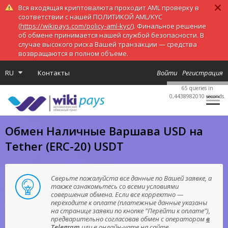
Вся входящая криптовалюта проходит AML проверку в
соответствии с нашей ПОЛИТИКОЙ AML/KYC
(
https://wikipays.com/policy-aml-kyc/
). Финальное решение
об обмене принимается нашей службой безопасности. В
случае высокого риска Вашей транзакции — средства
возвращаются в полном объеме.
RU
Контакты
Войти
Регистрация
65 queries in
0,4438982010 seconds.
Обмен Наличные Варшава USD на
Tether (ERC-20) USDT
Сверьте пожалуйста все данные по Вашей заявке, а
также ознакомьтесь со всеми условиями
совершения обмена. Если все корректно —
переходите к оплате (платежные данные указаны
на странице заявки по кнопке "Перейти к оплате"),
предварительно согласовав обмен с оператором
в
Telegram
или в онлайн-чате на сайте.