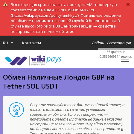
Вся входящая криптовалюта проходит AML проверку в
соответствии с нашей ПОЛИТИКОЙ AML/KYC
(
https://wikipays.com/policy-aml-kyc/
). Финальное решение
об обмене принимается нашей службой безопасности. В
случае высокого риска Вашей транзакции — средства
возвращаются в полном объеме.
RU
Контакты
Войти
Регистрация
66 queries in
0,3539669514 seconds.
Обмен Наличные Лондон GBP на
Tether SOL USDT
Сверьте пожалуйста все данные по Вашей заявке, а
также ознакомьтесь со всеми условиями
совершения обмена. Если все корректно —
переходите к оплате (платежные данные указаны
на странице заявки по кнопке "Перейти к оплате"),
предварительно согласовав обмен с оператором
в
Telegram
или в онлайн-чате на сайте.